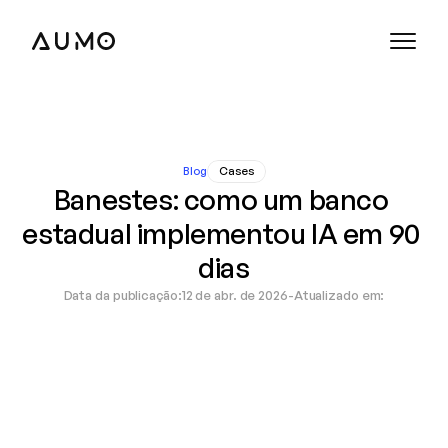
Blog
Cases
Banestes: como um banco 
estadual implementou IA em 90 
dias
Data da publicação:
12 de abr. de 2026
-
Atualizado em:
‹ Como implementar IA com segurança em ambientes regulados
ROI de projetos de IA: como medir e comunicar valor ›