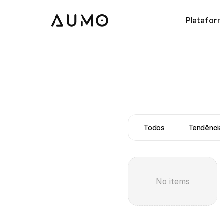
Platafor
Todos
Tendênci
No items