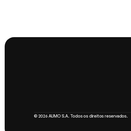
Prod
Pla
Ana
IA P
Cas
Plataforma de IA empresarial com 
© 2026 AUMO S.A. Todos os direitos reservados.
segurança e governança.
Linkedin